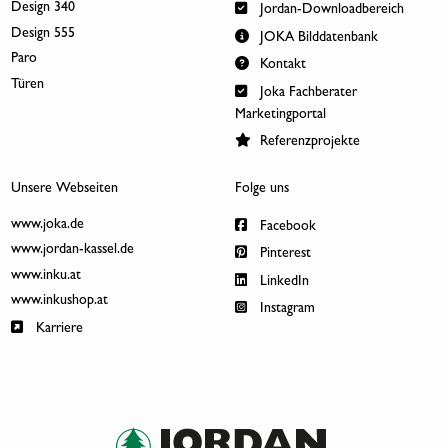
Design 340
Jordan-Downloadbereich
Design 555
JOKA Bilddatenbank
Paro
Kontakt
Türen
Joka Fachberater
Marketingportal
Referenzprojekte
Unsere Webseiten
Folge uns
www.joka.de
Facebook
www.jordan-kassel.de
Pinterest
www.inku.at
LinkedIn
www.inkushop.at
Instagram
Karriere