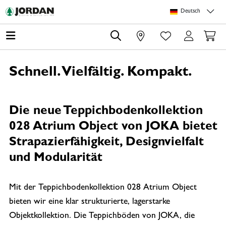
Springe zu Hauptinhalt
Springe zum Header
Springe zum Footer
Springe zum 
Deutsch
0
Schnell. Vielfältig. Kompakt.
Die neue Teppichbodenkollektion
028 Atrium Object von JOKA bietet
Strapazierfähigkeit, Designvielfalt
und Modularität
Mit der Teppichbodenkollektion 028 Atrium Object
bieten wir eine klar strukturierte, lagerstarke
Objektkollektion. Die Teppichböden von JOKA, die