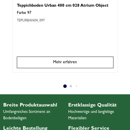
Teppichboden Urban 400 cm 028 Atrium Object
T
0
Farbe 97
F
TEPURBAN04_097
T
Mehr erfahren
Breite Produktauswahl
Erstklassige Qualität
Umfangreiches Sortiment an
Hochwertige und langlebige
Bodenbelägen
Materialien
Leichte Bestellung
Flexibler Service