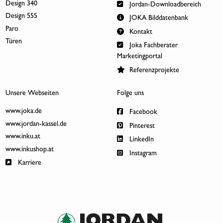
Design 340
Jordan-Downloadbereich
Design 555
JOKA Bilddatenbank
Paro
Kontakt
Türen
Joka Fachberater
Marketingportal
Referenzprojekte
Unsere Webseiten
Folge uns
www.joka.de
Facebook
www.jordan-kassel.de
Pinterest
www.inku.at
LinkedIn
www.inkushop.at
Instagram
Karriere