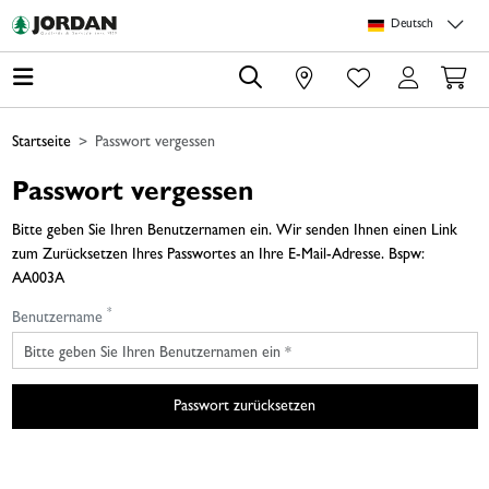
Springe zu Hauptinhalt
Springe zum Header
Springe zum Footer
Springe zum 
Deutsch
0
Startseite
Passwort vergessen
Passwort vergessen
Bitte geben Sie Ihren Benutzernamen ein. Wir senden Ihnen einen Link
zum Zurücksetzen Ihres Passwortes an Ihre E-Mail-Adresse. Bspw:
AA003A
*
Benutzername
Passwort zurücksetzen