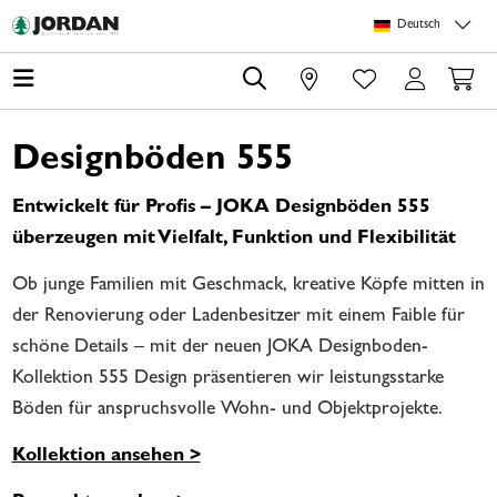
Springe zu Hauptinhalt
Springe zum Header
Springe zum Footer
Springe zum 
Deutsch
0
Designböden 555
Entwickelt für Profis – JOKA Designböden 555
überzeugen mit Vielfalt, Funktion und Flexibilität
Ob junge Familien mit Geschmack, kreative Köpfe mitten in
der Renovierung oder Ladenbesitzer mit einem Faible für
schöne Details – mit der neuen JOKA Designboden-
Kollektion 555 Design präsentieren wir leistungsstarke
Böden für anspruchsvolle Wohn- und Objektprojekte.
Kollektion ansehen >