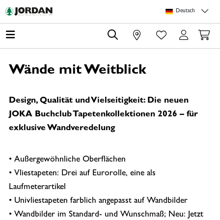
Springe zu Hauptinhalt
Springe zum Header
Springe zum Footer
Springe zum 
Deutsch
0
Wände mit Weitblick
Design, Qualität und Vielseitigkeit: Die neuen
JOKA Buchclub Tapetenkollektionen 2026 – für
exklusive Wandveredelung
• Außergewöhnliche Oberflächen
• Vliestapeten: Drei auf Eurorolle, eine als
Laufmeterartikel
• Univliestapeten farblich angepasst auf Wandbilder
• Wandbilder im Standard- und Wunschmaß; Neu: Jetzt