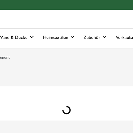
Hauptmenu
Springe zur Suche
Wand & Decke
Heimtextilien
Zubehör
Verkaufs
ement
Loading...