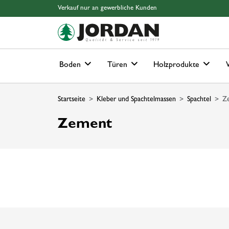
Springe zu Hauptinhalt
Springe zum Header
Springe zum Footer
Springe zum 
Verkauf nur an gewerbliche Kunden
Boden
Türen
Holzprodukte
Startseite
Kleber und Spachtelmassen
Spachtel
Z
Zement