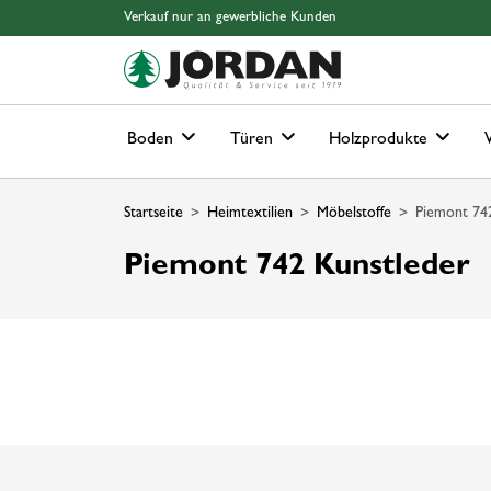
Springe zu Hauptinhalt
Springe zum Header
Springe zum Footer
Springe zum 
Verkauf nur an gewerbliche Kunden
Boden
Türen
Holzprodukte
Startseite
Heimtextilien
Möbelstoffe
Piemont 742
Piemont 742 Kunstleder