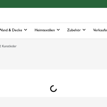
Hauptmenu
Springe zur Suche
Wand & Decke
Heimtextilien
Zubehör
Verkaufs
 Kunstleder
Loading...