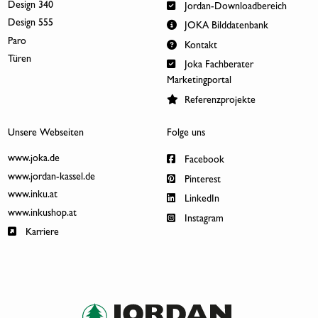
Design 340
Jordan-Downloadbereich
Design 555
JOKA Bilddatenbank
Paro
Kontakt
Türen
Joka Fachberater
Marketingportal
Referenzprojekte
Unsere Webseiten
Folge uns
www.joka.de
Facebook
www.jordan-kassel.de
Pinterest
www.inku.at
LinkedIn
www.inkushop.at
Instagram
Karriere