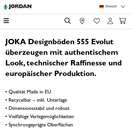
Springe zu Hauptinhalt
Springe zum Header
Springe zum Footer
Springe zum 
Deutsch
0
JOKA Designböden 555 Evolut
überzeugen mit authentischem
Look, technischer Raffinesse und
europäischer Produktion.
• Qualität Made in EU
• Recycelbar – inkl. Unterlage
• Dimensionsstabil und robust
• Vielfältige Verlegemöglichkeiten
• Synchrongeprägte Oberflächen