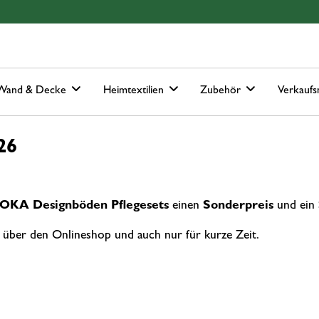
Hauptmenu
Springe zur Suche
Wand & Decke
Heimtextilien
Zubehör
Verkaufs
026
JOKA Designböden Pflegesets
einen
Sonderpreis
und ein
en über den Onlineshop und auch nur für kurze Zeit.