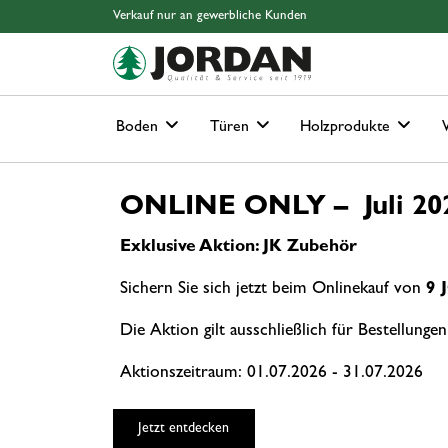
Springe zu Hauptinhalt
Springe zum Header
Springe zum Footer
Springe zum 
Verkauf nur an gewerbliche Kunden
Boden
Türen
Holzprodukte
ONLINE ONLY – Juli 2
Exklusive Aktion: JK Zubehör
Sichern Sie sich jetzt beim Onlinekauf von
9
Die Aktion gilt ausschließlich für Bestellung
Aktionszeitraum: 01.07.2026 - 31.07.2026
Jetzt entdecken