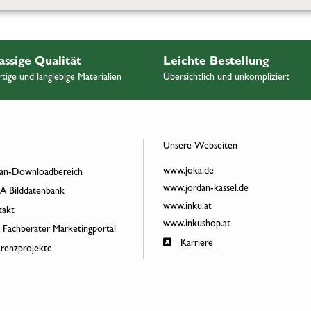
assige Qualität
Leichte Bestellung
ige und langlebige Materialien
Übersichtlich und unkompliziert
Unsere Webseiten
www.joka.de
an-Downloadbereich
www.jordan-kassel.de
 Bilddatenbank
www.inku.at
akt
www.inkushop.at
 Fachberater Marketingportal
Karriere
renzprojekte