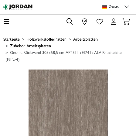
Springe zu Hauptinhalt
Springe zum Header
Springe zum Footer
Springe zum 
Deutsch
0
Startseite
Holzwerkstoffe/Platten
Arbeitsplatten
Zubehör Arbeitsplatten
Getalit-Rückwand 305x58,5 cm AP4511 (EI741) ALV Raucheiche
(NPL-4)