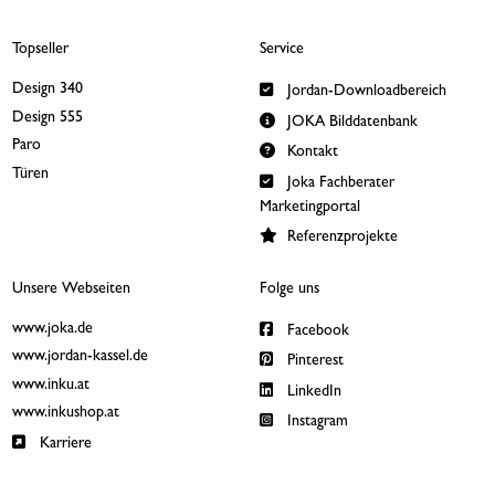
Topseller
Service
Design 340
Jordan-Downloadbereich
Design 555
JOKA Bilddatenbank
Paro
Kontakt
Türen
Joka Fachberater
Marketingportal
Referenzprojekte
Unsere Webseiten
Folge uns
www.joka.de
Facebook
www.jordan-kassel.de
Pinterest
www.inku.at
LinkedIn
www.inkushop.at
Instagram
Karriere