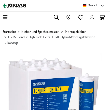
Springe zu Hauptinhalt
Springe zum Header
Springe zum Footer
Springe zum 
Deutsch
0
Startseite
Kleber und Spachtelmassen
Montagekleber
UZIN Fondur High Tack Extra T 1-K Hybrid-Montageklebstoff
thixotrop