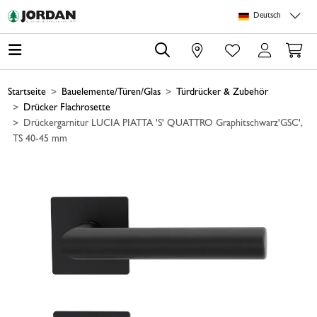
Springe zu Hauptinhalt
Springe zum Header
Springe zum Footer
Springe zum 
Deutsch
0
Startseite
Bauelemente/Türen/Glas
Türdrücker & Zubehör
Drücker Flachrosette
Drückergarnitur LUCIA PIATTA 'S' QUATTRO Graphitschwarz'GSC',
TS 40-45 mm