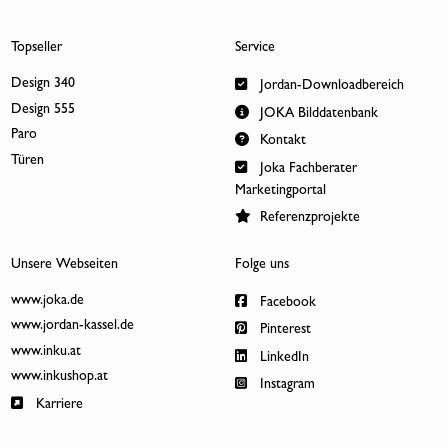
Topseller
Service
Design 340
Jordan-Downloadbereich
Design 555
JOKA Bilddatenbank
Paro
Kontakt
Türen
Joka Fachberater
Marketingportal
Referenzprojekte
Unsere Webseiten
Folge uns
www.joka.de
Facebook
www.jordan-kassel.de
Pinterest
www.inku.at
LinkedIn
www.inkushop.at
Instagram
Karriere