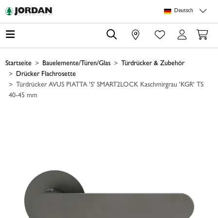
Springe zu Hauptinhalt
Springe zum Header
Springe zum Footer
Springe zum 
Deutsch
0
Startseite
Bauelemente/Türen/Glas
Türdrücker & Zubehör
Drücker Flachrosette
Türdrücker AVUS PIATTA 'S' SMART2LOCK Kaschmirgrau 'KGR' TS
40-45 mm