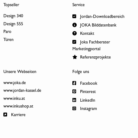
Topseller
Service
Design 340
Jordan-Downloadbereich
Design 555
JOKA Bilddatenbank
Paro
Kontakt
Türen
Joka Fachberater
Marketingportal
Referenzprojekte
Unsere Webseiten
Folge uns
www.joka.de
Facebook
www.jordan-kassel.de
Pinterest
www.inku.at
LinkedIn
www.inkushop.at
Instagram
Karriere