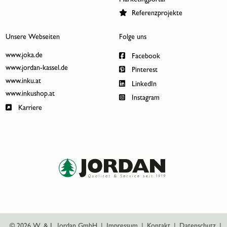
Referenzprojekte
Unsere Webseiten
Folge uns
www.joka.de
Facebook
www.jordan-kassel.de
Pinterest
www.inku.at
LinkedIn
www.inkushop.at
Instagram
Karriere
© 2026 W. & L. Jordan GmbH
|
Impressum
|
Kontakt
|
Datenschutz
|