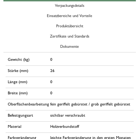
Verpackungsdetails
Einsatzbereiche und Vorteile
Produktübersicht
Zertifikate und Standards
Dokumente
Gewicht (kg)
0
Stärke (mm)
26
Länge (mm)
0
Breite (mm)
0
Oberflächenbearbeitung
fein geriffelt gebürstet / grob geriffelt gebürstet
Befestigungsart
sichtbar verschraubt
Material
Holzverbundstoff
Farbveränderung
leichte Farbveränderung in den ersten Monaten