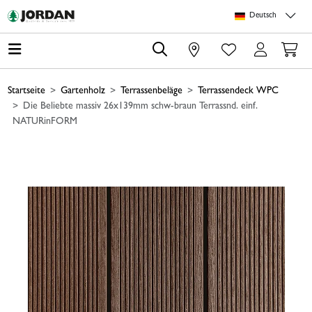
Springe zu Hauptinhalt
Springe zum Header
Springe zum Footer
Springe zum 
Deutsch
0
Startseite
Gartenholz
Terrassenbeläge
Terrassendeck WPC
Die Beliebte massiv 26x139mm schw-braun Terrassnd. einf.
NATURinFORM