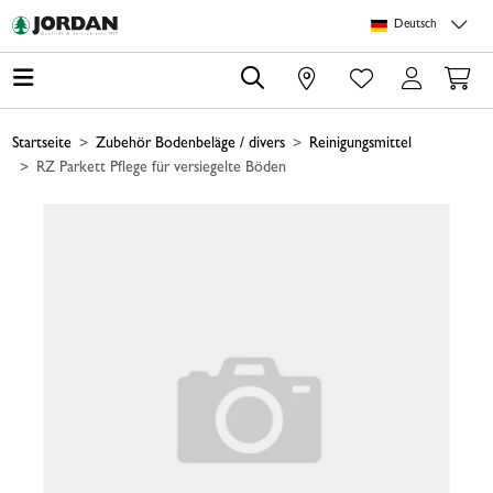
Springe zu Hauptinhalt
Springe zum Header
Springe zum Footer
Springe zum 
Deutsch
0
Startseite
Zubehör Bodenbeläge / divers
Reinigungsmittel
RZ Parkett Pflege für versiegelte Böden