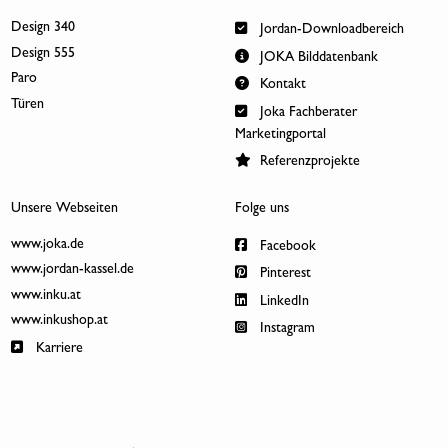
Design 340
Jordan-Downloadbereich
Design 555
JOKA Bilddatenbank
Paro
Kontakt
Türen
Joka Fachberater
Marketingportal
Referenzprojekte
Unsere Webseiten
Folge uns
www.joka.de
Facebook
www.jordan-kassel.de
Pinterest
www.inku.at
LinkedIn
www.inkushop.at
Instagram
Karriere