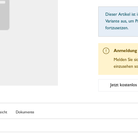
Dieser Artikel ist 
Variante aus, um P
fortzusetzen.
Anmeldung e
Melden Sie si
einzusehen so
Jetzt kostenlos 
sicht
Dokumente