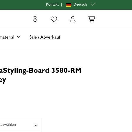
|
Deutsch
Kontakt
0
material
Sale / Abverkauf
aStyling-Board 3580-RM
ey
 auswählen