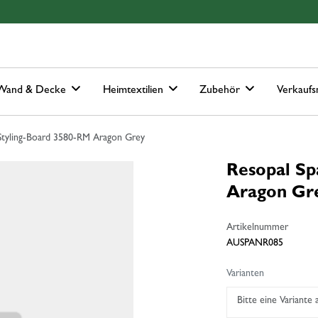
Hauptmenu
Springe zur Suche
Wand & Decke
Heimtextilien
Zubehör
Verkaufs
Styling-Board 3580-RM Aragon Grey
Resopal Sp
Aragon Gr
Artikelnummer
AUSPANR085
Varianten
Bitte eine Variante