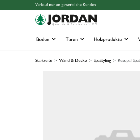
Springe zu Hauptinhalt
Springe zum Header
Springe zum Footer
Springe zum 
Verkauf nur an gewerbliche Kunden
Boden
Türen
Holzprodukte
Startseite
Wand & Decke
SpaStyling
Resopal Spa