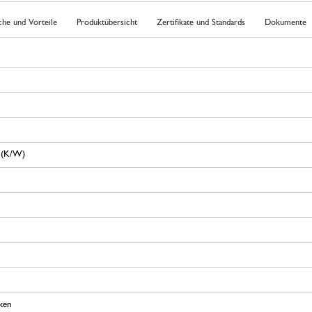
che und Vorteile
Produktübersicht
Zertifikate und Standards
Dokumente
 (K/W)
ken