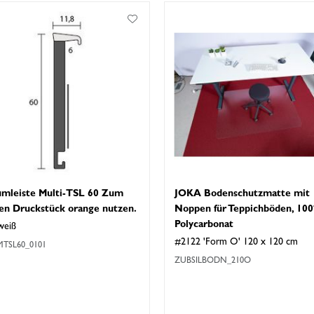
umleiste Multi-TSL 60 Zum
JOKA Bodenschutzmatte mit
en Druckstück orange nutzen.
Noppen für Teppichböden, 10
Polycarbonat
weiß
#2122 'Form O' 120 x 120 cm
TSL60_0101
ZUBSILBODN_210O