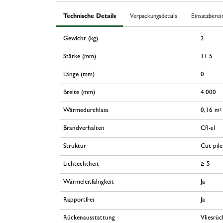
Technische Details
Verpackungsdetails
Einsatzberei
Gewicht (kg)
2
Stärke (mm)
11.5
Länge (mm)
0
Breite (mm)
4.000
Wärmedurchlass
0,16 m²
Brandverhalten
Cfl-s1
Struktur
Cut pile
Lichtechtheit
≥ 5
Wärmeleitfähigkeit
Ja
Rapportfrei
Ja
Rückenausstattung
Vliesrüc