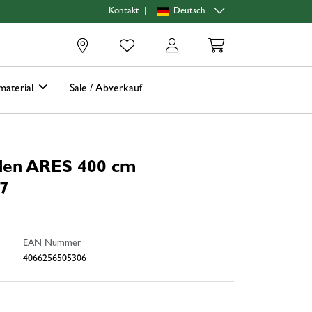
|
Deutsch
Kontakt
0
material
Sale / Abverkauf
den ARES 400 cm
7
EAN Nummer
4066256505306