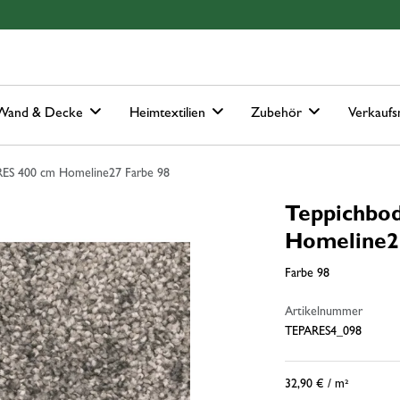
Hauptmenu
Springe zur Suche
Wand & Decke
Heimtextilien
Zubehör
Verkaufs
RES 400 cm Homeline27 Farbe 98
Teppichbo
Homeline2
Farbe 98
Artikelnummer
TEPARES4_098
32,90 €
/ m²