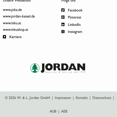
Unsere Webseiten
Folge uns
www.joka.de
Facebook
www.jordan-kassel.de
Pinterest
www.inku.at
LinkedIn
www.inkushop.at
Instagram
Karriere
© 2026 W. & L. Jordan GmbH
|
Impressum
|
Kontakt
|
Datenschutz
|
AGB
|
AEB