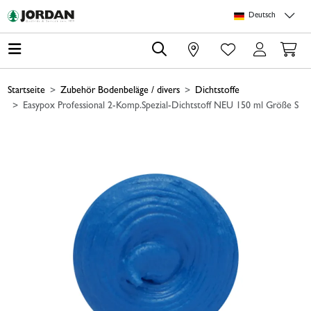
Springe zu Hauptinhalt
Springe zum Header
Springe zum Footer
Springe zum 
Deutsch
0
Startseite
Zubehör Bodenbeläge / divers
Dichtstoffe
Easypox Professional 2-Komp.Spezial-Dichtstoff NEU 150 ml Größe S