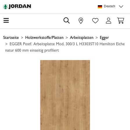
Springe zu Hauptinhalt
Springe zum Header
Springe zum Footer
Springe zum 
Deutsch
0
Startseite
Holzwerkstoffe/Platten
Arbeitsplatten
Egger
EGGER Postf. Arbeitsplatte Mod. 300/3 L H3303ST10 Hamilton Eiche
natur 600 mm einseitig profiliert