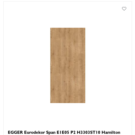
EGGER Eurodekor Span E1E05 P2 H3303ST10 Hamilton