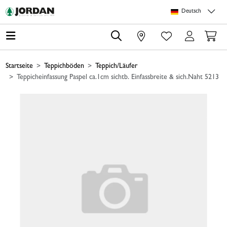
Springe zu Hauptinhalt
Springe zum Header
Springe zum Footer
Springe zum 
Deutsch
0
Startseite
Teppichböden
Teppich/Läufer
Teppicheinfassung Paspel ca.1cm sichtb. Einfassbreite & sich.Naht 5213