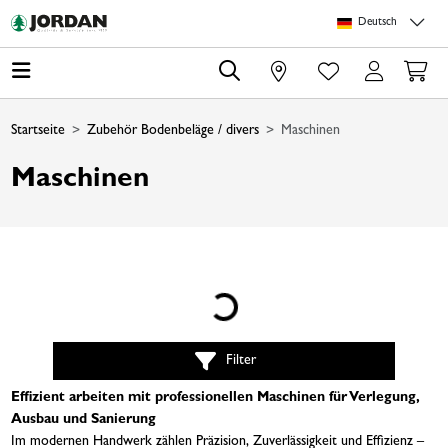
Springe zu Hauptinhalt
Springe zum Header
Springe zum Footer
Springe zum 
Deutsch
0
Startseite
Zubehör Bodenbeläge / divers
Maschinen
Maschinen
Loading...
Filter
Effizient arbeiten mit professionellen Maschinen für Verlegung,
Ausbau und Sanierung
Im modernen Handwerk zählen Präzision, Zuverlässigkeit und Effizienz –