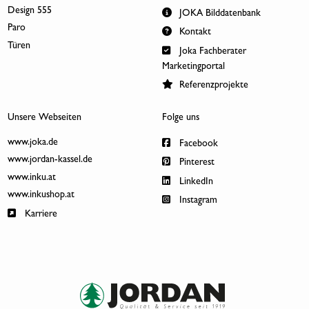
Design 555
JOKA Bilddatenbank
Paro
Kontakt
Türen
Joka Fachberater
Marketingportal
Referenzprojekte
Unsere Webseiten
Folge uns
www.joka.de
Facebook
www.jordan-kassel.de
Pinterest
www.inku.at
LinkedIn
www.inkushop.at
Instagram
Karriere