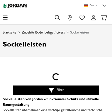
Springe zu Hauptinhalt
Springe zum Header
Springe zum Footer
Springe zum 
Deutsch
0
Startseite
Zubehör Bodenbeläge / divers
Sockelleisten
Sockelleisten
Loading...
Filter
Sockelleisten von Jordan – funktionaler Schutz und stilvolle
Raumgestaltung
Sockelleisten übernehmen eine wichtige gestalterische und technische