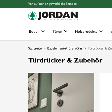
Springe zu Hauptinhalt
Springe zum Header
Springe zum Footer
Springe zum 
Verkauf nur an gewerbliche Kunden
Boden
Türen
Holzprodukte
Startseite
Bauelemente/Türen/Glas
Türdrücker & Zu
Türdrücker & Zubehör