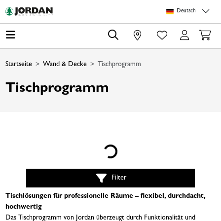
Springe zu Hauptinhalt
Springe zum Header
Springe zum Footer
Springe zum 
Deutsch
0
Startseite
Wand & Decke
Tischprogramm
Tischprogramm
Loading...
Filter
Tischlösungen für professionelle Räume – flexibel, durchdacht,
hochwertig
Das Tischprogramm von Jordan überzeugt durch Funktionalität und