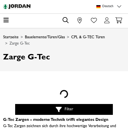
Springe zu Hauptinhalt
Springe zum Header
Springe zum Footer
Springe zum 
Deutsch
0
Startseite
Bauelemente/Türen/Glas
CPL & G-TEC Türen
Zarge G-Tec
Zarge G-Tec
Loading...
Filter
G-Tec Zargen – moderne Technik trifft elegantes Design
G-Tec Zargen zeichnen sich durch ihre hochwertige Verarbeitung und