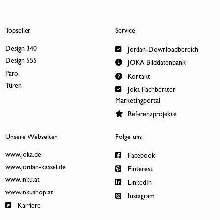
Topseller
Service
Design 340
Jordan-Downloadbereich
Design 555
JOKA Bilddatenbank
Paro
Kontakt
Türen
Joka Fachberater
Marketingportal
Referenzprojekte
Unsere Webseiten
Folge uns
www.joka.de
Facebook
www.jordan-kassel.de
Pinterest
www.inku.at
LinkedIn
www.inkushop.at
Instagram
Karriere