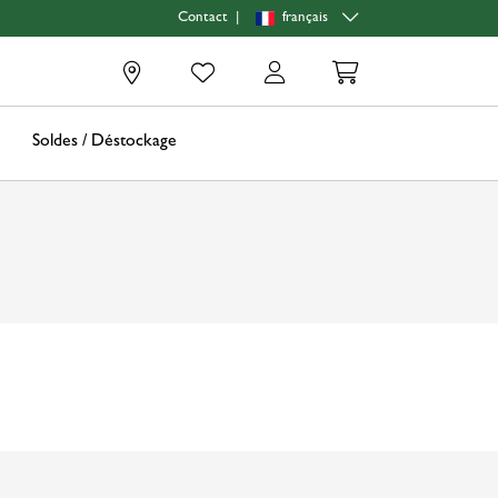
|
français
Contact
0
Soldes / Déstockage