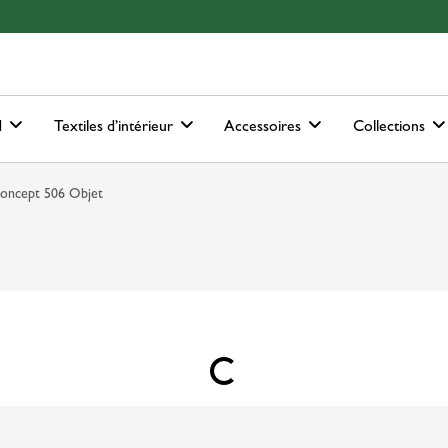
ain-menu
Skip to search
d
Textiles d’intérieur
Accessoires
Collections
oncept 506 Objet
Loading...