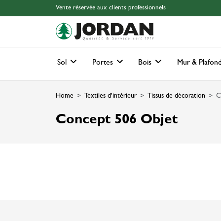
Skip to main content
Skip to page header
Skip to page footer
Skip to page m
Vente réservée aux clients professionnels
Sol
Portes
Bois
Mur & Plafon
Home
Textiles d'intérieur
Tissus de décoration
C
Concept 506 Objet