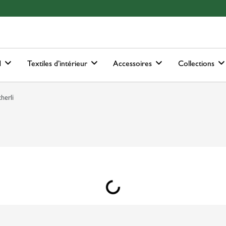
ain-menu
Skip to search
d
Textiles d’intérieur
Accessoires
Collections
cherli
Loading...