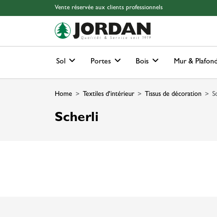
Skip to main content
Skip to page header
Skip to page footer
Skip to page m
Vente réservée aux clients professionnels
Sol
Portes
Bois
Mur & Plafon
Home
Textiles d'intérieur
Tissus de décoration
S
Scherli