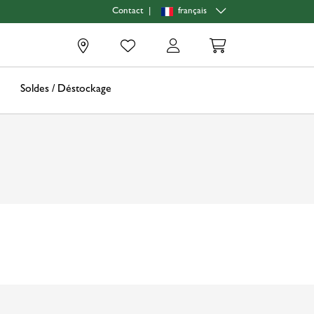
|
français
Contact
0
Soldes / Déstockage