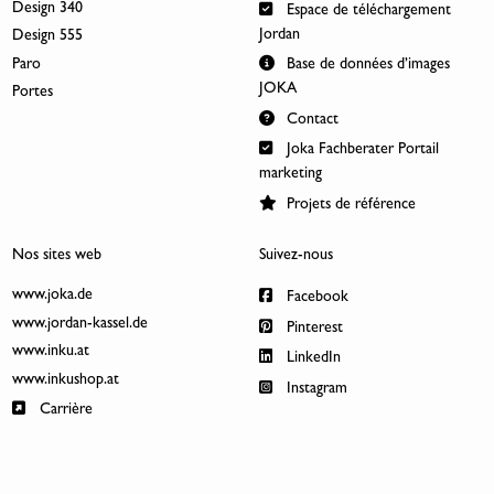
Design 340
Espace de téléchargement
Jordan
Design 555
Paro
Base de données d’images
JOKA
Portes
Contact
Joka Fachberater Portail
marketing
Projets de référence
Nos sites web
Suivez-nous
www.joka.de
Facebook
www.jordan-kassel.de
Pinterest
www.inku.at
LinkedIn
www.inkushop.at
Instagram
Carrière