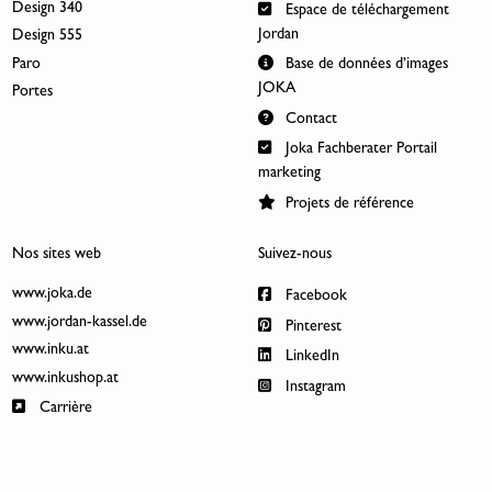
Design 340
Espace de téléchargement
Jordan
Design 555
Paro
Base de données d’images
JOKA
Portes
Contact
Joka Fachberater Portail
marketing
Projets de référence
Nos sites web
Suivez-nous
www.joka.de
Facebook
www.jordan-kassel.de
Pinterest
www.inku.at
LinkedIn
www.inkushop.at
Instagram
Carrière