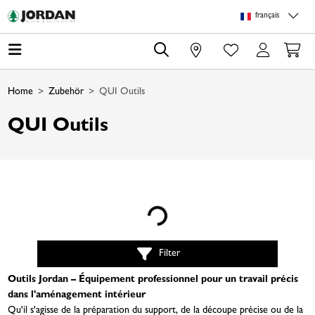
Skip to main content
Skip to page header
Skip to page footer
Skip to page m
français
0
Home
Zubehör
QUI Outils
QUI Outils
Loading...
Filter
Outils Jordan – Équipement professionnel pour un travail précis
dans l'aménagement intérieur
Qu'il s'agisse de la préparation du support, de la découpe précise ou de la