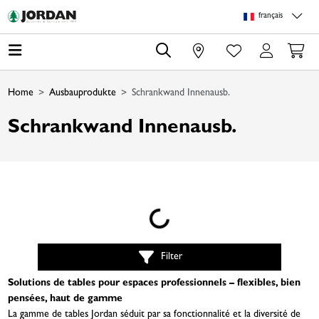
Skip to main content
Skip to page header
Skip to page footer
Skip to page m
français
0
Home
Ausbauprodukte
Schrankwand Innenausb.
Schrankwand Innenausb.
Loading...
Filter
Solutions de tables pour espaces professionnels – flexibles, bien
pensées, haut de gamme
La gamme de tables Jordan séduit par sa fonctionnalité et la diversité de