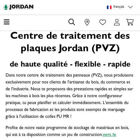
Skip to main content
Skip to page header
Skip to page footer
Skip to page m
français
0
Centre de traitement des
plaques Jordan (PVZ)
de haute qualité - flexible - rapide
Dans notre centre de traitement des panneaux (PVZ), nous produisons
exclusivement pour nos clients de l'artisanat du bois, du commerce et
de l'industrie. Nous te proposons des prestations rapides et simples sur
les machines à bois les plus récentes. Grâce à notre configurateur
pratique, tu peux planifier et calculer immédiatement. L'ensemble du
processus de fabrication et les produits sont exempts de marquage
grâce à l'utilisation de colles PU MR !
Profite de notre vaste programme de stockage de matériaux en bois,
qui est à ta disposition comme un jeu de construction.
vers le