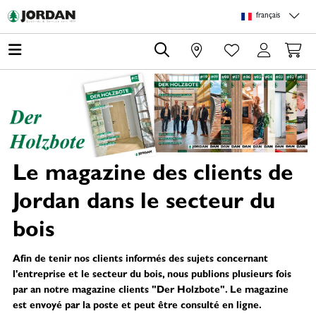
Skip to main content
Skip to page header
Skip to page footer
Skip to page m
français
0
Le magazine des clients de
Jordan dans le secteur du
bois
Afin de tenir nos clients informés des sujets concernant
l'entreprise et le secteur du bois, nous publions plusieurs fois
par an notre magazine clients "Der Holzbote". Le magazine
est envoyé par la poste et peut être consulté en ligne.