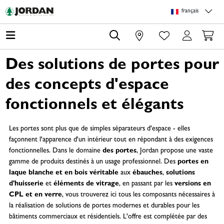
Skip to main content
Skip to page header
Skip to page footer
Skip to page m
français
0
Des solutions de portes pour
des concepts d'espace
fonctionnels et élégants
Les portes sont plus que de simples séparateurs d'espace - elles
façonnent l'apparence d'un intérieur tout en répondant à des exigences
fonctionnelles. Dans le domaine
des portes
, Jordan propose une vaste
gamme de produits destinés à un usage professionnel. Des
portes en
laque blanche et en bois véritable
aux
ébauches
,
solutions
d'huisserie
et
éléments de vitrage
, en passant par les
versions en
CPL et en verre
, vous trouverez ici tous les composants nécessaires à
la réalisation de solutions de portes modernes et durables pour les
bâtiments commerciaux et résidentiels. L'offre est complétée par des