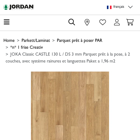
Skip to main content
Skip to page header
Skip to page footer
Skip to page m
français
0
Home
Parkett/Laminat
Parquet prêt à poser PAR
*n* 1 frise Creativ
JOKA Classic CASTLE 130 L / DS 3 mm Parquet prêt à la pose, à 2
couches, avec système rainures et languettes Paket a 1,96 m2