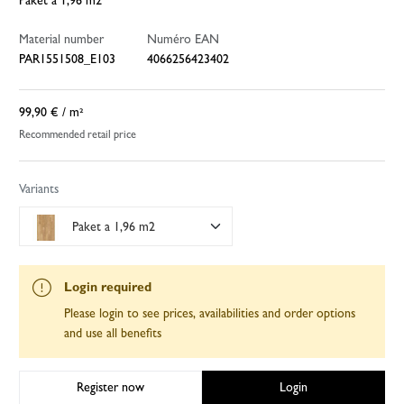
Paket a 1,96 m2
Material number
Numéro EAN
PAR1551508_E103
4066256423402
99,90 €
/ m²
Recommended retail price
Variants
Paket a 1,96 m2
Login required
Please login to see prices, availabilities and order options
and use all benefits
Register now
Login