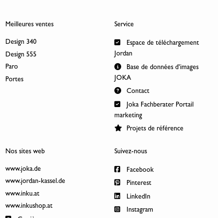
Meilleures ventes
Service
Design 340
Espace de téléchargement
Jordan
Design 555
Paro
Base de données d’images
JOKA
Portes
Contact
Joka Fachberater Portail
marketing
Projets de référence
Nos sites web
Suivez-nous
www.joka.de
Facebook
www.jordan-kassel.de
Pinterest
www.inku.at
LinkedIn
www.inkushop.at
Instagram