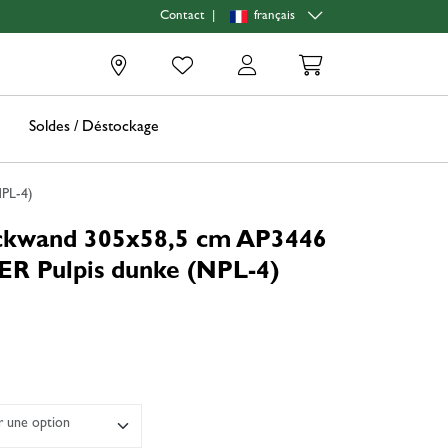
|
français
Contact
0
Soldes / Déstockage
NPL-4)
ückwand 305x58,5 cm AP3446
R Pulpis dunke (NPL-4)
er une option