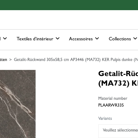
ain-menu
Skip to search
d
Textiles d’intérieur
Accessoires
Collections
tten
Getalit-Rückwand 305x58,5 cm AP3446 (MA732) KER Pulpis dunke (
Getalit-R
(MA732) KE
Material number
PLAARWR335
Variants
Veuillez sélectionn