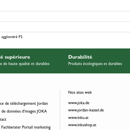
 aggloméré P2
té supérieure
Durabilité
x de haute qualité et durables
Produits écologiques et durables
Nos sites web
www.joka.de
ce de téléchargement Jordan
www.jordan-kassel.de
 de données d’images JOKA
www.inku.at
act
www.inkushop.at
 Fachberater Portail marketing