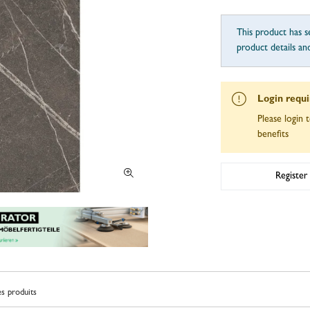
This product has se
product details an
Login requ
Please login t
benefits
Register
s produits