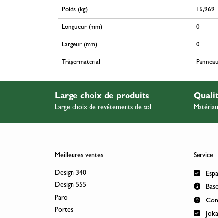
Poids (kg)
16,969
Longueur (mm)
0
Largeur (mm)
0
Trägermaterial
Panneau
Large choix de produits
Quali
Large choix de revêtements de sol
Matériau
Meilleures ventes
Service
Design 340
Espa
Design 555
Base
Paro
Cont
Portes
Joka