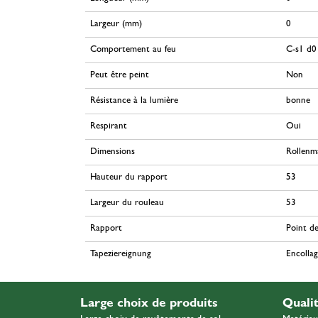
Largeur (mm)
0
Comportement au feu
C-s1 d0
Peut être peint
Non
Résistance à la lumière
bonne
Respirant
Oui
Dimensions
Rollenm
Hauteur du rapport
53
Largeur du rouleau
53
Rapport
Point de
Tapeziereignung
Encolla
Large choix de produits
Quali