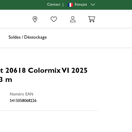
|
français
Contact
0
Soldes / Déstockage
nt 20618 Colormix VI 2025
53 m
Numéro EAN
5415058068226
e