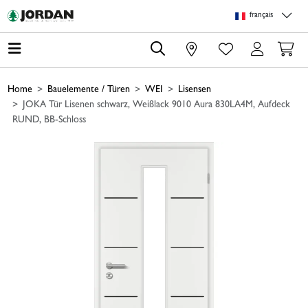
Skip to main content
Skip to page header
Skip to page footer
Skip to page m
français
0
Home
Bauelemente / Türen
WEI
Lisensen
JOKA Tür Lisenen schwarz, Weißlack 9010 Aura 830LA4M, Aufdeck
RUND, BB-Schloss