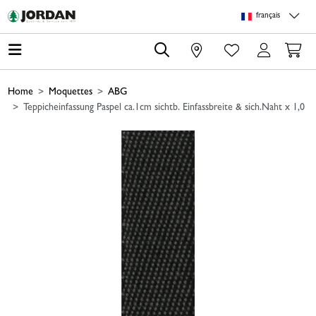
Skip to main content
Skip to page header
Skip to page footer
Skip to page m
français
0
Home
Moquettes
ABG
Teppicheinfassung Paspel ca.1cm sichtb. Einfassbreite & sich.Naht x 1,0