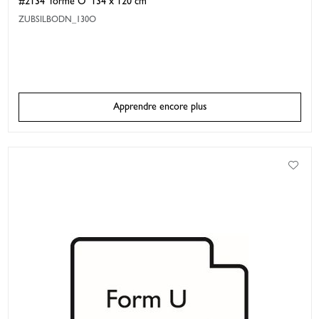
#2134 'forme O' 134 x 120 cm
ZUBSILBODN_130O
Apprendre encore plus