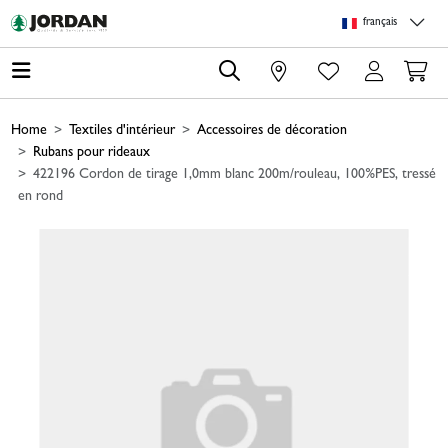
Skip to main content
Skip to page header
Skip to page footer
Skip to page m
français
0
Home
Textiles d'intérieur
Accessoires de décoration
Rubans pour rideaux
422196 Cordon de tirage 1,0mm blanc 200m/rouleau, 100%PES, tressé
en rond