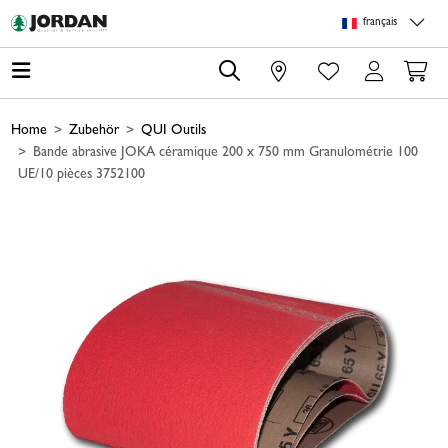
Skip to main content
Skip to page header
Skip to page footer
Skip to page m
français
0
Home
Zubehör
QUI Outils
Bande abrasive JOKA céramique 200 x 750 mm Granulométrie 100
UE/10 pièces 3752100