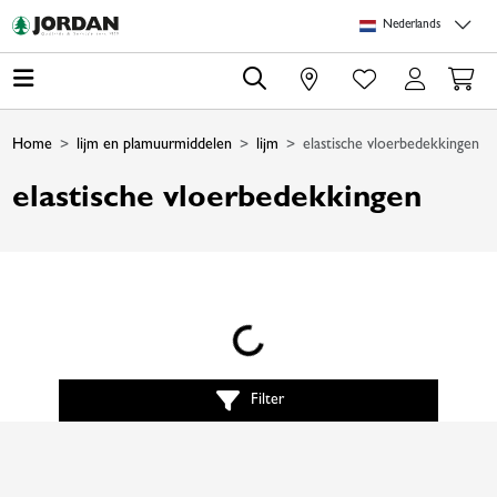
Skip to main content
Skip to page header
Skip to page footer
Skip to page m
Nederlands
0
Home
lijm en plamuurmiddelen
lijm
elastische vloerbedekkingen
elastische vloerbedekkingen
Loading...
Filter