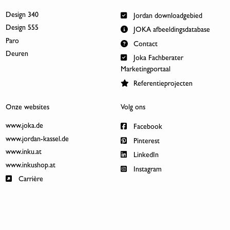
Design 340
Jordan downloadgebied
Design 555
JOKA afbeeldingsdatabase
Paro
Contact
Deuren
Joka Fachberater
Marketingportaal
Referentieprojecten
Onze websites
Volg ons
www.joka.de
Facebook
www.jordan-kassel.de
Pinterest
www.inku.at
LinkedIn
www.inkushop.at
Instagram
Carrière