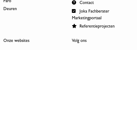
Paro
Contact
Deuren
Joka Fachberater
Marketingportaal
Referentieprojecten
Onze websites
Volg ons
www.joka.de
Facebook
www.jordan-kassel.de
Pinterest
www.inku.at
LinkedIn
www.inkushop.at
Instagram
Carrière