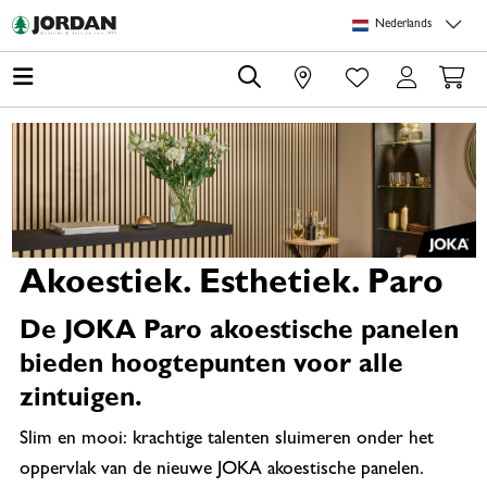
Skip to main content
Skip to page header
Skip to page footer
Skip to page m
Nederlands
0
Akoestiek. Esthetiek. Paro
De JOKA Paro akoestische panelen
bieden hoogtepunten voor alle
zintuigen.
Slim en mooi: krachtige talenten sluimeren onder het
oppervlak van de nieuwe JOKA akoestische panelen.