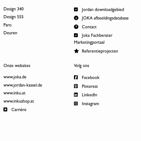
Design 340
Jordan downloadgebied
Design 555
JOKA afbeeldingsdatabase
Paro
Contact
Deuren
Joka Fachberater
Marketingportaal
Referentieprojecten
Onze websites
Volg ons
www.joka.de
Facebook
www.jordan-kassel.de
Pinterest
www.inku.at
LinkedIn
www.inkushop.at
Instagram
Carrière