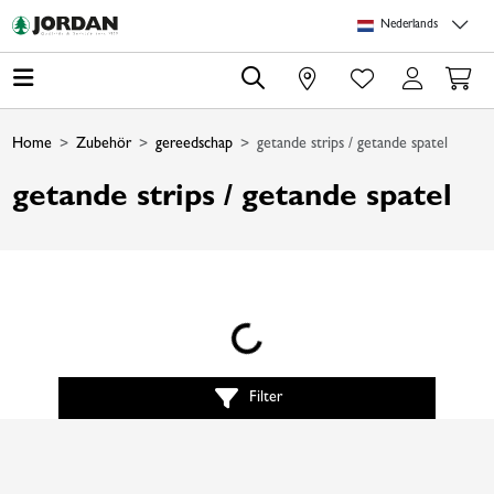
Skip to main content
Skip to page header
Skip to page footer
Skip to page m
Nederlands
0
Home
Zubehör
gereedschap
getande strips / getande spatel
getande strips / getande spatel
Loading...
Filter