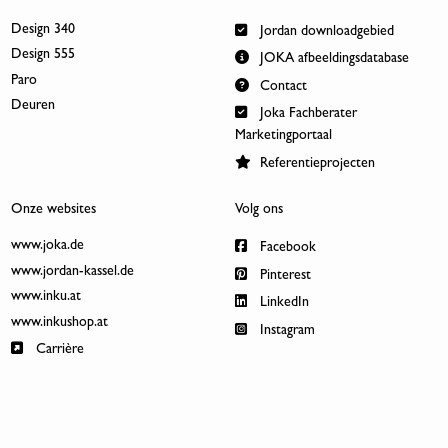
Design 340
Jordan downloadgebied
Design 555
JOKA afbeeldingsdatabase
Paro
Contact
Deuren
Joka Fachberater
Marketingportaal
Referentieprojecten
Onze websites
Volg ons
www.joka.de
Facebook
www.jordan-kassel.de
Pinterest
www.inku.at
LinkedIn
www.inkushop.at
Instagram
Carrière