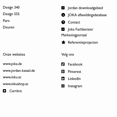
Design 340
Jordan downloadgebied
Design 555
JOKA afbeeldingsdatabase
Paro
Contact
Deuren
Joka Fachberater
Marketingportaal
Referentieprojecten
Onze websites
Volg ons
www.joka.de
Facebook
www.jordan-kassel.de
Pinterest
www.inku.at
LinkedIn
www.inkushop.at
Instagram
Carrière