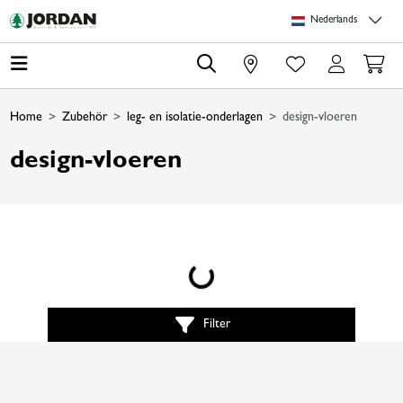
Skip to main content
Skip to page header
Skip to page footer
Skip to page m
Nederlands
0
Home
Zubehör
leg- en isolatie-onderlagen
design-vloeren
design-vloeren
Loading...
Filter