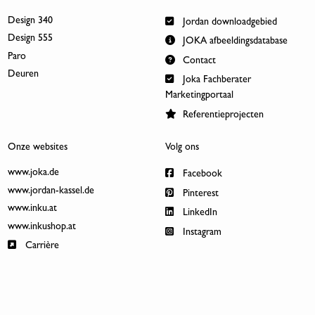
Design 340
Jordan downloadgebied
Design 555
JOKA afbeeldingsdatabase
Paro
Contact
Deuren
Joka Fachberater
Marketingportaal
Referentieprojecten
Onze websites
Volg ons
www.joka.de
Facebook
www.jordan-kassel.de
Pinterest
www.inku.at
LinkedIn
www.inkushop.at
Instagram
Carrière