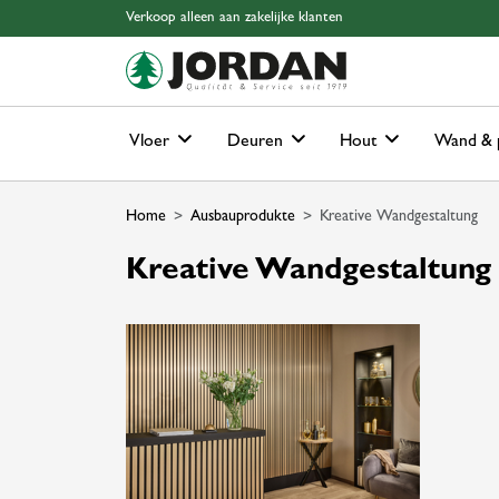
Skip to main content
Skip to page header
Skip to page footer
Skip to page m
Verkoop alleen aan zakelijke klanten
Vloer
Deuren
Hout
Wand & 
Home
Ausbauprodukte
Kreative Wandgestaltung
Kreative Wandgestaltung