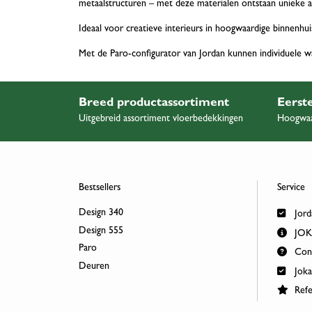
metaalstructuren – met deze materialen ontstaan unieke
Ideaal voor creatieve interieurs in hoogwaardige binnenh
Met de Paro-configurator van Jordan kunnen individuele 
Breed productassortiment
Eerste
Uitgebreid assortiment vloerbedekkingen
Hoogwaa
Bestsellers
Service
Design 340
Jord
Design 555
JOKA
Paro
Cont
Deuren
Joka
Refe