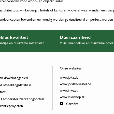
 accentwanden voor woon- en objectruimtes.
uisarchitectuur, winkeldesign, hotels of kantoren – overal waar wanden een d
wandconcepten bovendien eenvoudig worden gevisualiseerd en perfect worden 
klas kwaliteit
Duurzaamheid
rdige en duurzame materialen
Milieuvriendelijke en duurzame prod
Onze websites
www.joka.de
an downloadgebied
www.jordan-kassel.de
 afbeeldingsdatabase
www.inku.at
act
www.inkushop.at
 Fachberater Marketingportaal
Carrière
rentieprojecten