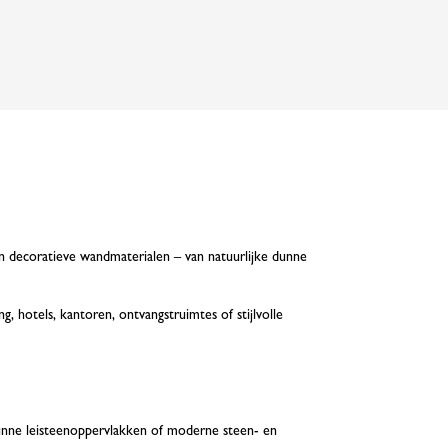
n decoratieve wandmaterialen – van natuurlijke dunne
, hotels, kantoren, ontvangstruimtes of stijlvolle
unne leisteenoppervlakken of moderne steen- en