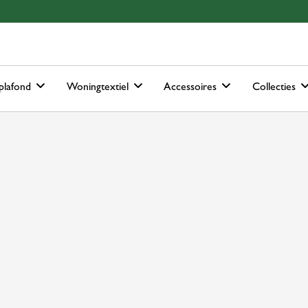
ain-menu
Skip to search
plafond
Woningtextiel
Accessoires
Collecties